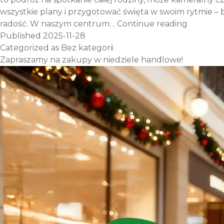
wszystkie plany i przygotować święta w swoim rytmie – 
Przygotu
radość. W naszym centrum…
Continue reading
z nami
Published
2025-11-28
wymarzo
Categorized as
Bez kategorii
święta!
Zapraszamy na zakupy w niedziele handlowe!