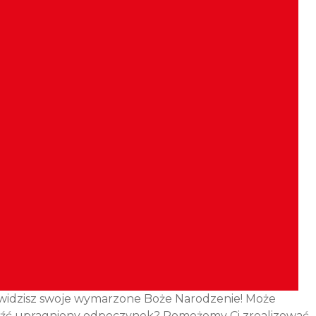
uż widzisz swoje wymarzone Boże Narodzenie! Może
naleźć upragniony odpoczynek? Pomożemy Ci zrealizować