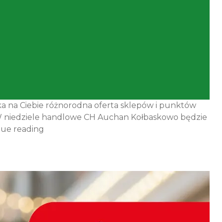
eka na Ciebie różnorodna oferta sklepów i punktów
! W niedziele handlowe CH Auchan Kołbaskowo będzie
Zapraszamy
nue reading
na zakupy
w niedziele
handlowe!