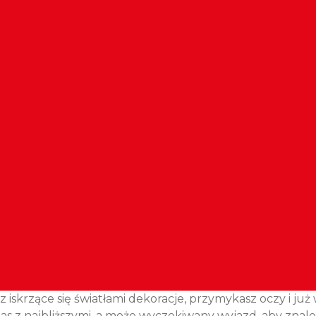
z iskrzące się światłami dekoracje, przymykasz oczy i j
czas z najbliższymi, a może wyczekiwany wyjazd, aby z