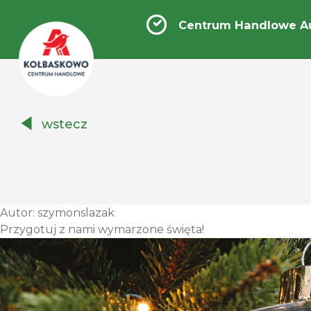
Centrum Handlowe A
Centrum
wstecz
Handlowe
Auchan
Kołbaskowo
Autor:
szymonslazak
Przygotuj z nami wymarzone święta!