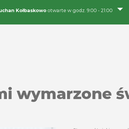
uchan Kołbaskowo
otwarte w godz. 9:00 - 21:00
mi wymarzone ś