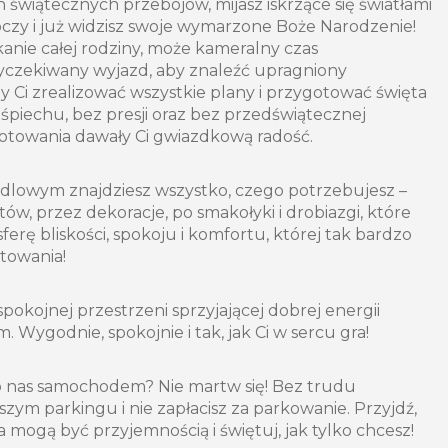
 świątecznych przebojów, mijasz iskrzące się światłami
czy i już widzisz swoje wymarzone Boże Narodzenie!
anie całej rodziny, może kameralny czas
wyczekiwany wyjazd, aby znaleźć upragniony
i zrealizować wszystkie plany i przygotować święta
śpiechu, bez presji oraz bez przedświątecznej
gotowania dawały Ci gwiazdkową radość.
lowym znajdziesz wszystko, czego potrzebujesz –
w, przez dekoracje, po smakołyki i drobiazgi, które
rę bliskości, spokoju i komfortu, której tak bardzo
towania!
pokojnej przestrzeni sprzyjającej dobrej energii
. Wygodnie, spokojnie i tak, jak Ci w sercu gra!
o nas samochodem? Nie martw się! Bez trudu
szym parkingu i nie zapłacisz za parkowanie. Przyjdź,
 mogą być przyjemnością i świętuj, jak tylko chcesz!