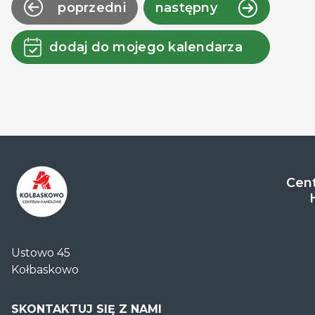
poprzedni
następny
dodaj do mojego kalendarza
Cent
Centrum
Handlowe
Ustowo 45
Auchan
Kołbaskowo
Kołbaskowo
SKONTAKTUJ SIĘ Z NAMI