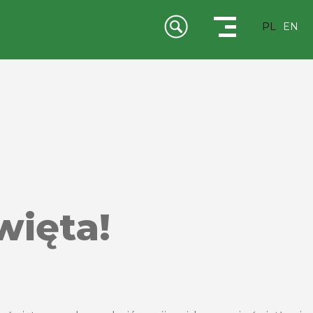
PL
EN
więta!