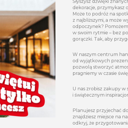
Słyszysz dźwięki znanych
dekoracje, przymykasz o
Może to podróż na spotk
z najbliższymi, a może 
odpoczynek? Pomożemy C
w swoim rytmie – bez po
gorączki. Tak, aby przy
W naszym centrum hand
od wyjątkowych prezentó
pozwolą stworzyć atmosfe
pragniemy w czasie świę
U nas zrobisz zakupy w s
i świątecznym inspiracjom
Planujesz przyjechać d
znajdziesz miejsce na na
odkryj, że przygotowania