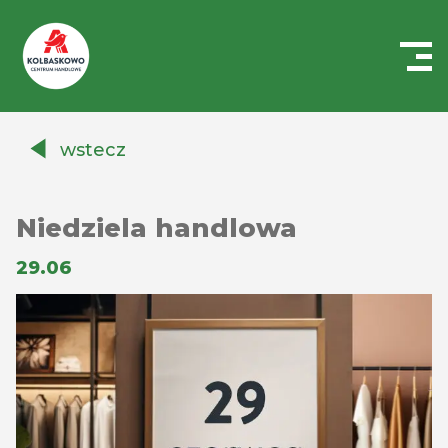
Centrum
Handlowe
wstecz
Auchan
Kołbaskowo
Niedziela handlowa
29.06