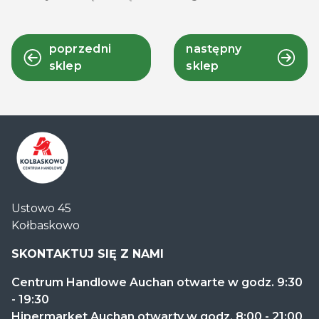
poprzedni
następny
sklep
sklep
Centrum
Ustowo 45
Handlowe
Kołbaskowo
Auchan
Kołbaskowo
SKONTAKTUJ SIĘ Z NAMI
Centrum Handlowe Auchan otwarte w godz. 9:30
- 19:30
Hipermarket Auchan otwarty w godz. 8:00 - 21:00