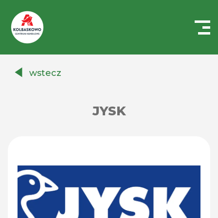
Centrum
Handlowe
wstecz
Auchan
Kołbaskowo
JYSK