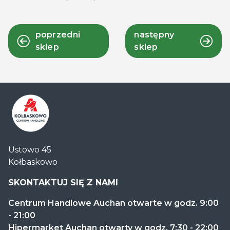
poprzedni
następny
sklep
sklep
Centrum
Ustowo 45
Handlowe
Kołbaskowo
Auchan
Kołbaskowo
SKONTAKTUJ SIĘ Z NAMI
Centrum Handlowe Auchan otwarte w godz. 9:00
- 21:00
Hipermarket Auchan otwarty w godz. 7:30 - 22:00