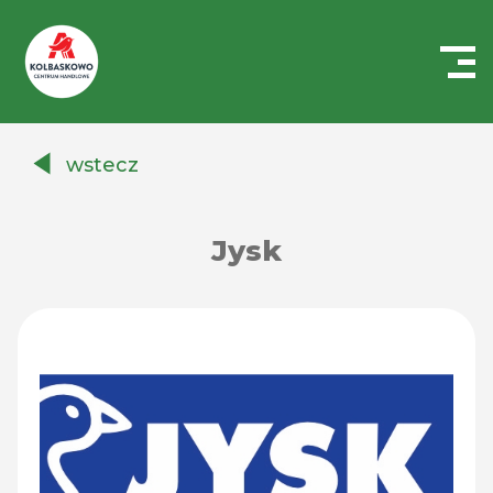
Centrum
Handlowe
wstecz
Auchan
Kołbaskowo
Jysk