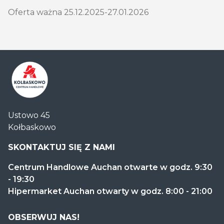
Oferta ważna 25.12.2025-27.01.2026
Centrum
Ustowo 45
Handlowe
Kołbaskowo
Auchan
Kołbaskowo
SKONTAKTUJ SIĘ Z NAMI
Centrum Handlowe Auchan otwarte w godz. 9:30
- 19:30
Hipermarket Auchan otwarty w godz. 8:00 - 21:00
OBSERWUJ NAS!