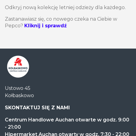
Odkryj nową kolekcję letniej odzieży dla każdego.
Zastanawiasz się, co nowego czeka na Ciebie w
Pepco?
Kliknij i sprawdź
Centrum
Ustowo 45
Handlowe
Kołbaskowo
Auchan
Kołbaskowo
SKONTAKTUJ SIĘ Z NAMI
Centrum Handlowe Auchan otwarte w godz. 9:00
- 21:00
Hipermarket Auchan otwarty w godz. 7:30 - 22:00