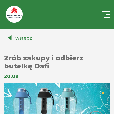
Centrum
Handlowe
wstecz
Auchan
Kołbaskowo
Zrób zakupy i odbierz
butelkę Dafi
20.09