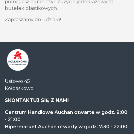
pomagasz ograniczyć zużycie jednorazowych
butelek plastikowych.
Zapraszamy do udziału!
Centrum
Ustowo 45
Handlowe
Kołbaskowo
Auchan
Kołbaskowo
SKONTAKTUJ SIĘ Z NAMI
Centrum Handlowe Auchan otwarte w godz. 9:00
- 21:00
Hipermarket Auchan otwarty w godz. 7:30 - 22:00