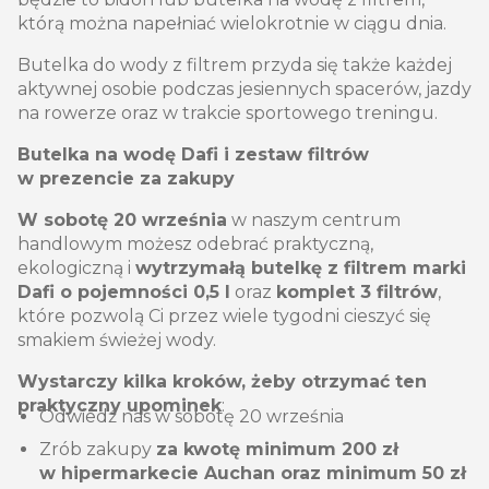
którą można napełniać wielokrotnie w ciągu dnia.
Butelka do wody z filtrem przyda się także każdej
aktywnej osobie podczas jesiennych spacerów, jazdy
na rowerze oraz w trakcie sportowego treningu.
Butelka na wodę Dafi i zestaw filtrów
w prezencie za zakupy
W sobotę 20 września
w naszym centrum
handlowym możesz odebrać praktyczną,
ekologiczną i
wytrzymałą butelkę z filtrem marki
Dafi o pojemności 0,5 l
oraz
komplet 3 filtrów
,
które pozwolą Ci przez wiele tygodni cieszyć się
smakiem świeżej wody.
Wystarczy kilka kroków, żeby otrzymać ten
praktyczny upominek
:
Odwiedź nas w sobotę 20 września
Zrób zakupy
za kwotę minimum 200 zł
w hipermarkecie Auchan oraz minimum 50 zł