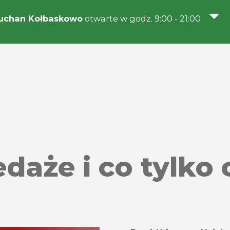
uchan Kołbaskowo
otwarte w godz. 9:00 - 21:00
aże i co tylko 