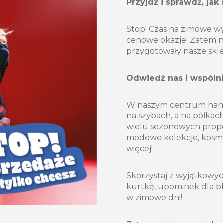
Przyjdź i sprawdź, jak
Stop! Czas na zimowe wy
cenowe okazje. Zatem nie
przygotowały nasze skle
Odwiedź nas i wspóln
W naszym centrum handl
na szybach, a na półkac
wielu sezonowych propozy
modowe kolekcje, kosmet
więcej!
Skorzystaj z wyjątkowy
kurtkę, upominek dla bli
w zimowe dni!