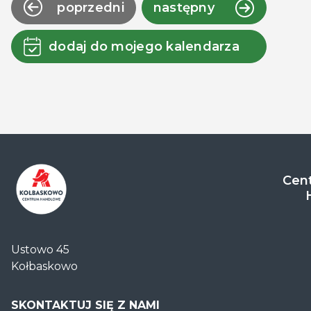
poprzedni
następny
dodaj do mojego kalendarza
Cent
Centrum
Handlowe
Ustowo 45
Auchan
Kołbaskowo
Kołbaskowo
SKONTAKTUJ SIĘ Z NAMI