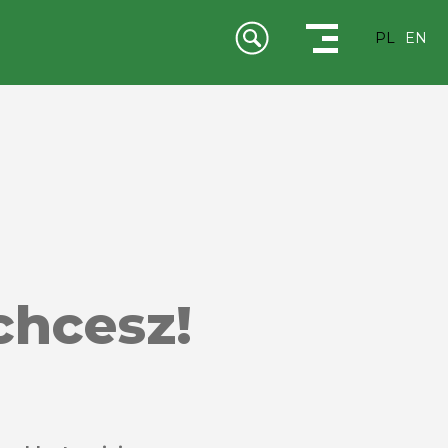
PL
EN
chcesz!