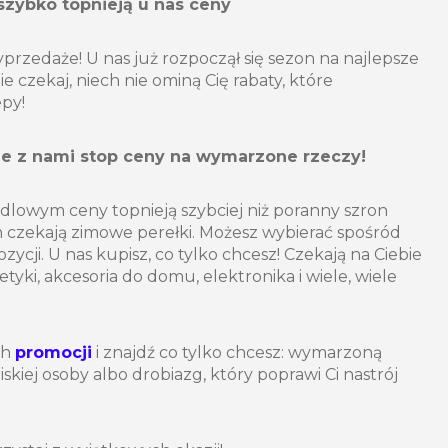
 szybko topnieją u nas ceny
przedaże! U nas już rozpoczął się sezon na najlepsze
 czekaj, niech nie ominą Cię rabaty, które
py!
ie z nami stop ceny na wymarzone rzeczy!
owym ceny topnieją szybciej niż poranny szron
h czekają zimowe perełki. Możesz wybierać spośród
cji. U nas kupisz, co tylko chcesz! Czekają na Ciebie
yki, akcesoria do domu, elektronika i wiele, wiele
ch
promocji
i znajdź co tylko chcesz: wymarzoną
skiej osoby albo drobiazg, który poprawi Ci nastrój