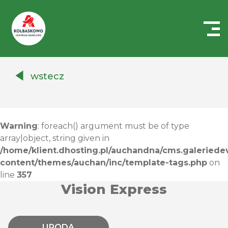
Centrum
Handlowe
wstecz
Auchan
Kołbaskowo
Warning
: foreach() argument must be of type
array|object, string given in
/home/klient.dhosting.pl/auchandna/cms.galeriedev
content/themes/auchan/inc/template-tags.php
on
line
357
Vision Express
URODA