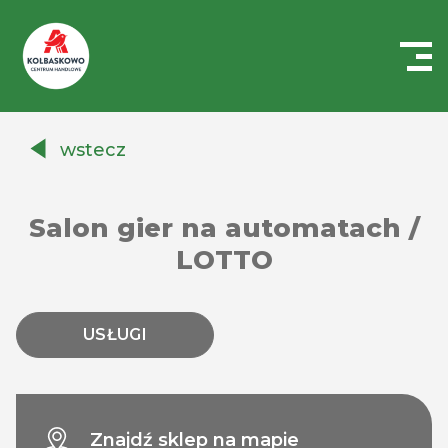
Centrum
Handlowe
wstecz
Auchan
Kołbaskowo
Salon gier na automatach /
LOTTO
USŁUGI
Znajdź sklep na mapie