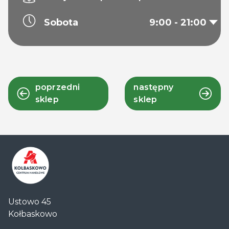
Sobota
9:00 - 21:00
poprzedni
następny
sklep
sklep
Centrum
Ustowo 45
Handlowe
Kołbaskowo
Auchan