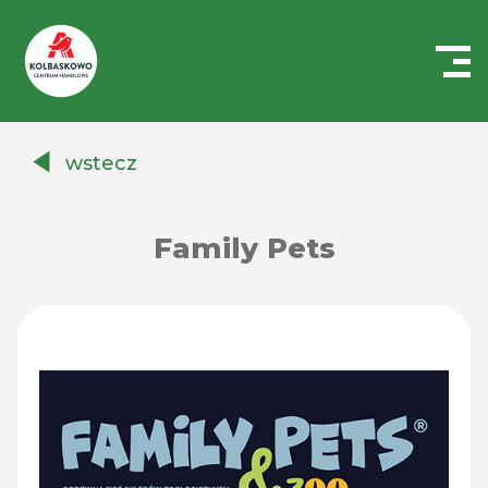
Centrum
Handlowe
wstecz
Auchan
Kołbaskowo
Family Pets