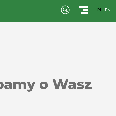
PL
EN
 dbamy o Wasz