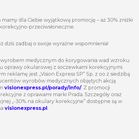
n mamy dla Ciebie wyjątkową promocję – aż 30% zniżki
 korekcyjno-przeciwsłoneczne.
już dziś zadbaj o swoje wyraźne wspomnienia!
są wyrobem medycznym do korygowania wad wzroku
u oprawy okularowej z soczewkami korekcyjnymi.
eklamę jest „Vision Express SP” Sp. z oo z siedzibą
oducentów wyrobów medycznych objętych akcją
em
visionexpress.pl/porady/info/
. Z promocji
rekcyjne z oprawami marki Prada. Szczegóły oraz
jnej „-30% na okulary korekcyjne” dostępne są w
na
visionexpress.pl
.