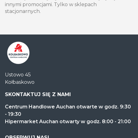
innymi promocjami. Tylko w sklepach
stacjonarnych.
Centrum
Ustowo 45
Handlowe
Kołbaskowo
Auchan
Kołbaskowo
SKONTAKTUJ SIĘ Z NAMI
Centrum Handlowe Auchan otwarte w godz. 9:30
- 19:30
Hipermarket Auchan otwarty w godz. 8:00 - 21:00
OBSERWUJ NAS!