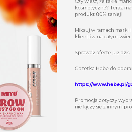
Czy wiesz, że takie marki
kosmetyczne? Teraz masz
produkt 80% taniej!
Miksuj w ramach marki i
klientów na całym świeci
Sprawdź ofertę już dziś.
Gazetka Hebe do pobran
https://www.hebe.pl/
Promocja dotyczy wybra
nie łączy się z innymi p