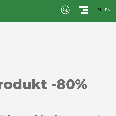
PL
EN
produkt -80%