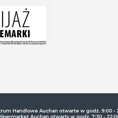
rum Handlowe Auchan otwarte w godz. 9:00 - 
Hipermarket Auchan otwarty w godz. 7:30 - 22:0