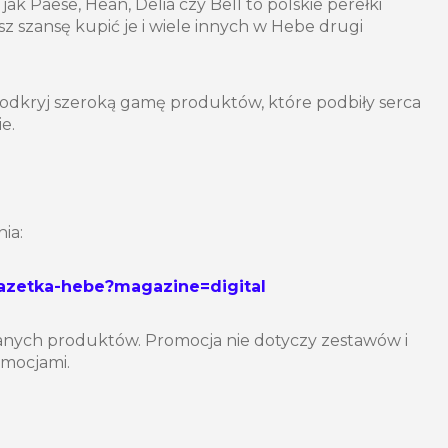
 jak Paese, Hean, Delia czy Bell to polskie perełki
 szansę kupić je i wiele innych w Hebe drugi
 odkryj szeroką gamę produktów, które podbiły serca
e.
ia:
gazetka-hebe?magazine=digital
nych produktów. Promocja nie dotyczy zestawów i
romocjami.