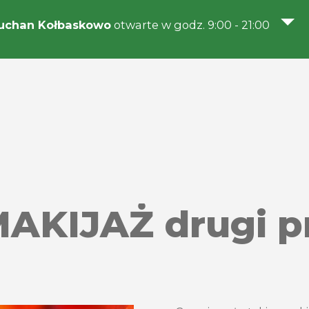
uchan Kołbaskowo
otwarte w godz. 9:00 - 21:00
MAKIJAŻ drugi 