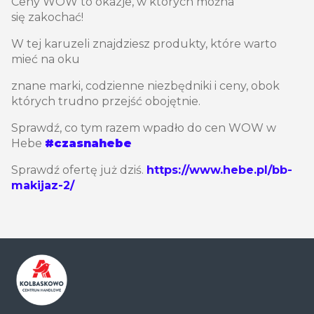
Ceny WOW to okazje, w których można
się zakochać!
W tej karuzeli znajdziesz produkty, które warto
mieć na oku
znane marki, codzienne niezbędniki i ceny, obok
których trudno przejść obojętnie.
Sprawdź, co tym razem wpadło do cen WOW w
Hebe
#czasnahebe
Sprawdź ofertę już dziś.
https://www.hebe.pl/bb-
makijaz-2/