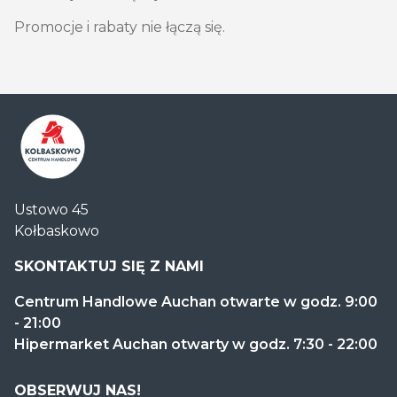
Promocje i rabaty nie łączą się.
Centrum
Ustowo 45
Handlowe
Kołbaskowo
Auchan
Kołbaskowo
SKONTAKTUJ SIĘ Z NAMI
Centrum Handlowe Auchan otwarte w godz. 9:00
- 21:00
Hipermarket Auchan otwarty w godz. 7:30 - 22:00
OBSERWUJ NAS!