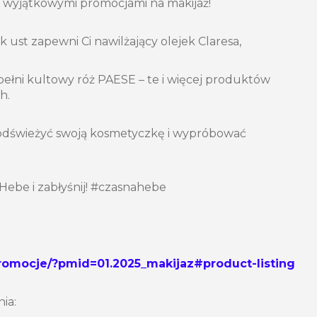
z wyjątkowymi promocjami na makijaż!
 ust zapewni Ci nawilżający olejek Claresa,
ełni kultowy róż PAESE – te i więcej produktów
h.
odświeżyć swoją kosmetyczkę i wypróbować
ebe i zabłyśnij! #czasnahebe
promocje/?pmid=01.2025_makijaz#product-listing
ia: