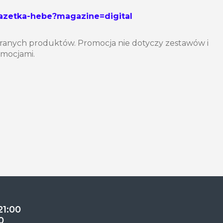
gazetka-hebe?magazine=digital
ranych produktów. Promocja nie dotyczy zestawów i
romocjami.
21:00
0