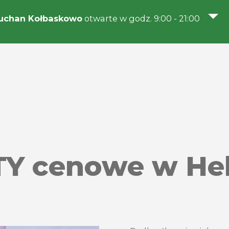
uchan Kołbaskowo
otwarte w godz. 9:00 - 21:00
TY cenowe w He