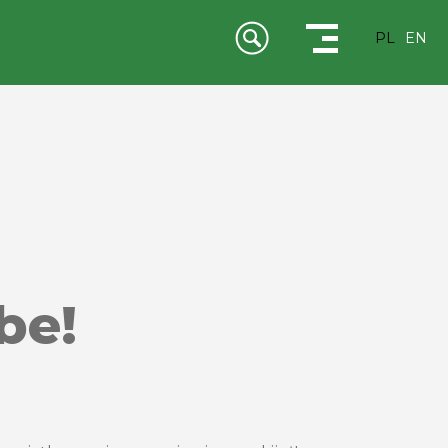
PL
EN
be!