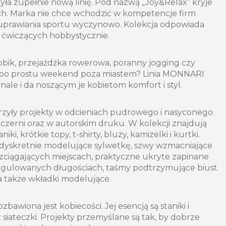
a zupełnie nową linię. Pod nazwą „Joy&Relax” kryje
ych. Marka nie chce wchodzić w kompetencje firm
uprawiania sportu wyczynowo. Kolekcja odpowiada
 ćwiczących hobbystycznie.
aerobik, przejażdżka rowerowa, poranny jogging czy
e po prostu weekend poza miastem? Linia MONNARI
nale i da noszącym je kobietom komfort i styl.
orzyły projekty w odcieniach pudrowego i nasyconego
, czerni oraz w autorskim druku. W kolekcji znajdują
niki, krótkie topy, t-shirty, bluzy, kamizelki i kurtki.
a dyskretnie modelujące sylwetkę, szwy wzmacniające
ozciągających miejscach, praktyczne ukryte zapinane
 regulowanych długościach, taśmy podtrzymujące biust
 a także wkładki modelujące.
bawiona jest kobiecości. Jej esencją są staniki i
siateczki. Projekty przemyślane są tak, by dobrze