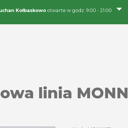
uchan Kołbaskowo
otwarte w godz. 9:00 - 21:00
owa linia MONN