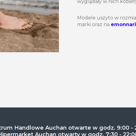
wyglądały w nich kobiet
Modele uszyto w rozmiar
marki oraz na
emonnari
rum Handlowe Auchan otwarte w godz. 9:00 - 
Hipermarket Auchan otwarty w godz. 7:30 - 22:0