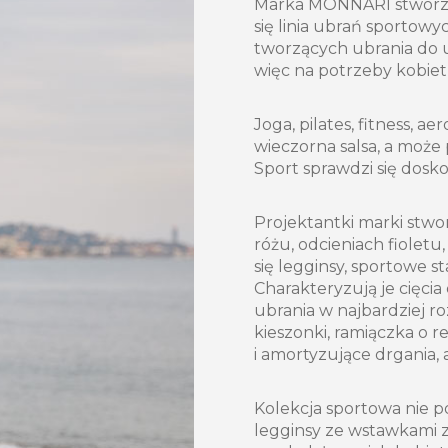
Marka MONNARI stworzył
się linia ubrań sportow
tworzących ubrania do 
więc na potrzeby kobiet
Joga, pilates, fitness, 
wieczorna salsa, a moż
Sport sprawdzi się dosko
Projektantki marki stw
różu, odcieniach fioletu
się legginsy, sportowe sta
Charakteryzują je cięci
ubrania w najbardziej r
kieszonki, ramiączka o
i amortyzujące drgania,
Kolekcja sportowa nie poz
legginsy ze wstawkami z 