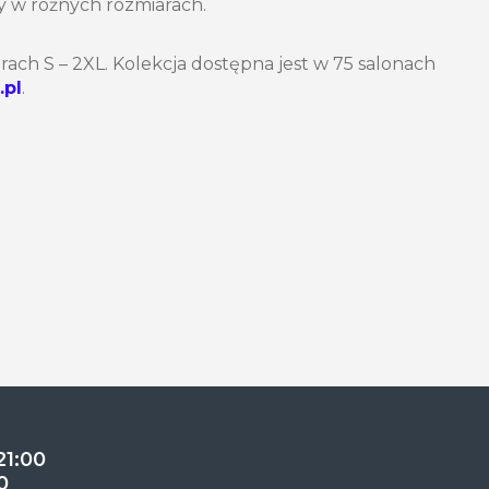
y w różnych rozmiarach.
ach S – 2XL. Kolekcja dostępna jest w 75 salonach
.pl
.
21:00
0