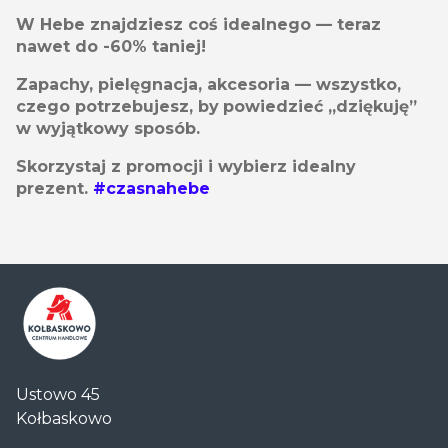
W Hebe znajdziesz coś idealnego — teraz
nawet do -60% taniej!
Zapachy, pielęgnacja, akcesoria — wszystko,
czego potrzebujesz, by
powiedzieć „dziękuję”
w wyjątkowy sposób.
Skorzystaj z promocji i wybierz idealny
prezent.
#czasnahebe
Centrum
Ustowo 45
Handlowe
Kołbaskowo
Auchan