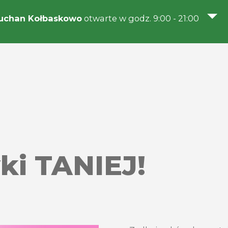
uchan Kołbaskowo
otwarte w godz. 9:00 - 21:00
i TANIEJ!