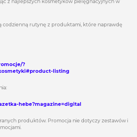
ając z najlepszych kosmetyków pielęgnacyjnych w
ją codzienną rutynę z produktami, które naprawdę
romocje/?
osmetyki#product-listing
ia:
gazetka-hebe?magazine=digital
ranych produktów. Promocja nie dotyczy zestawów i
romocjami.