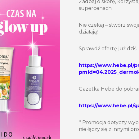
Zadbaj o skórę, korzyst
supercenach.
Nie czekaj – stwórz swo
działają!
Sprawdź ofertę już dziś.
https://www.hebe.pl/p
pmid=04.2025_dermok
Gazetka Hebe do pobran
https://www.hebe.pl/
* Promocja dotyczy wyb
nie łączy się z innymi p