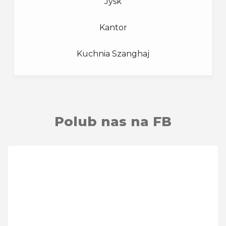
Jysk
OM
ODZIEŻ MĘSKA
(2)
Kantor
R
ROZRYWKA
(1)
Kuchnia Szanghaj
TI
TORBY I BAGAŻ
Monnari
U
Pasztecik
URODA
(2)
Polub nas na FB
Pepco
U
USŁUGI
(8)
Quiosque
Z
ZDROWIE
(1)
Salon fryzjerski Beverly Hills
Z
ZWIERZĘTA
(1)
Salon gier na automatach / LOTTO