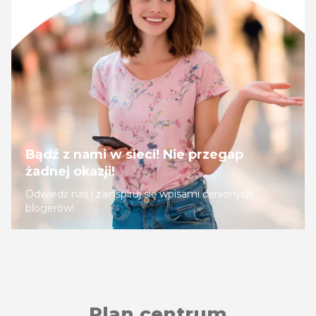
Bądź z nami w sieci! Nie przegap
żadnej okazji!
Odwiedź nas i zainspiruj się wpisami cenionych
blogerów!
Plan centrum