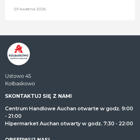
03 kwietnia 2026
Centrum
Ustowo 45
Handlowe
Kołbaskowo
Auchan
Kołbaskowo
SKONTAKTUJ SIĘ Z NAMI
Centrum Handlowe Auchan otwarte w godz. 9:00
- 21:00
Hipermarket Auchan otwarty w godz. 7:30 - 22:00
OBSERWUJ NAS!