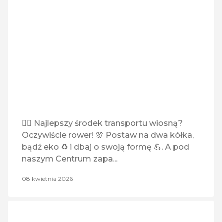
🚴‍♀️ Najlepszy środek transportu wiosną?
Oczywiście rower! 🌸 Postaw na dwa kółka,
bądź eko ♻️ i dbaj o swoją formę 💪. A pod
naszym Centrum zapa...
08 kwietnia 2026