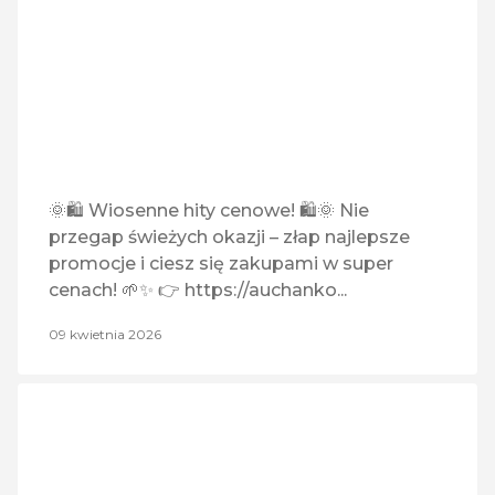
Sinsay
Vapemaniacy
Vision Express
Wakacje.pl
🌞🛍️ Wiosenne hity cenowe! 🛍️🌞 Nie
przegap świeżych okazji – złap najlepsze
Zoo Karina
promocje i ciesz się zakupami w super
cenach! 🌱✨ 👉 https://auchanko...
09 kwietnia 2026