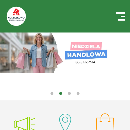
Centrum
Handlowe
Auchan
Kołbaskowo